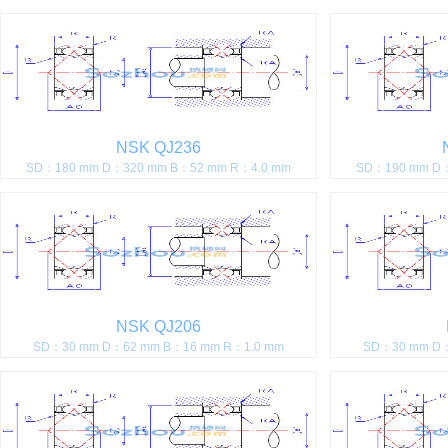
NSK QJ236
SD：180 mm D：320 mm B：52 mm R：4.0 mm
SD：190 mm D：
NSK QJ206
SD：30 mm D：62 mm B：16 mm R：1.0 mm
SD：30 mm D：