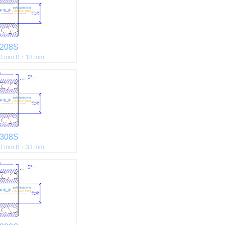
208S
0 mm B：18 mm
308S
0 mm B：33 mm