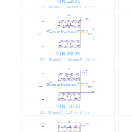
NTN 1209S
SD：45 mm D：85 mm B：19 mm
NTN 2309S
SD：45 mm D：100 mm B：36 mm
NTN 1310S
SD：50 mm D：110 mm B：27 mm