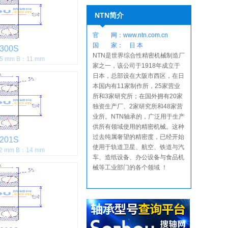
NTN简介
官 网：
www.ntn.com.cn
国 家： 日
本
300S
NTN是世界综合性精密机械制造厂
5 mm B：11 mm
家之一，该公司于1918年成立于
日本，总部设在大阪市西区，在日
本国内有11家制作所，25家营业
所和3家研究所；在国外拥有20家
独资生产厂、2家研究所和48家营
业所。NTN轴承的，广泛用于生产
供所有领域使用的精密机械。这种
过去纯属奢望的精密度，已经开始
201S
使用于轨道卫星、航空、铁道与汽
2 mm B：14 mm
车、造纸设备、办公设备与食品机
械等工业部门的各个领域 ！