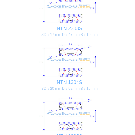
NTN 2303S
SD：17 mm D：47 mm B：19 mm
NTN 1304S
SD：20 mm D：52 mm B：15 mm