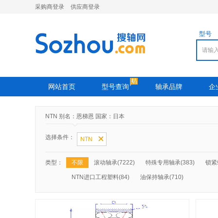
采购商登录
供应商登录
型号
网站首页
型号查询
轴承品牌
企
NTN 别名：恩梯恩 国家：日本
选择条件：
NTN
类型：
不限
滚动轴承(7222)
特殊专用轴承(383)
锁紧
NTN进口工程塑料
(84)
油保持轴承
(710)