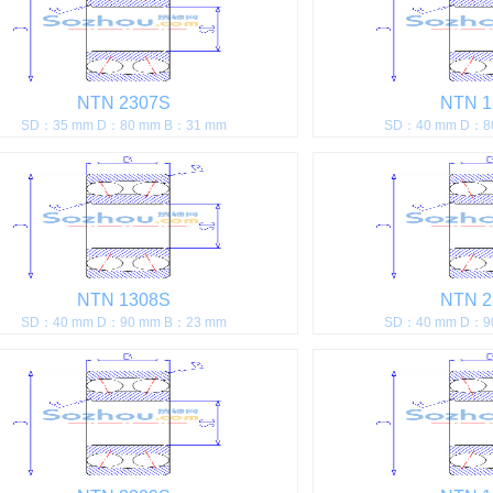
NTN 2307S
NTN 1
SD：35 mm D：80 mm B：31 mm
SD：40 mm D：8
NTN 1308S
NTN 2
SD：40 mm D：90 mm B：23 mm
SD：40 mm D：9