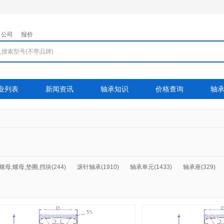
公司
报价
业列表
新闻资讯
轴承知识
价格查询
轴
螺母,螺母,垫圈,挡块(244)
滚针轴承(1910)
轴承单元(1433)
轴承座(329)