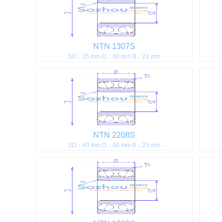
NTN 1307S
SD：35 mm D：80 mm B：21 mm
NTN 2208S
SD：40 mm D：80 mm B：23 mm