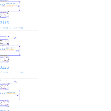
311S
0 mm B：43 mm
312S
0 mm B：31 mm