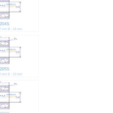
204S
7 mm B：18 mm
205S
2 mm B：15 mm