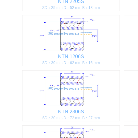
NTN 2205S
SD：25 mm D：52 mm B：18 mm
NTN 1206S
SD：30 mm D：62 mm B：16 mm
NTN 2306S
SD：30 mm D：72 mm B：27 mm