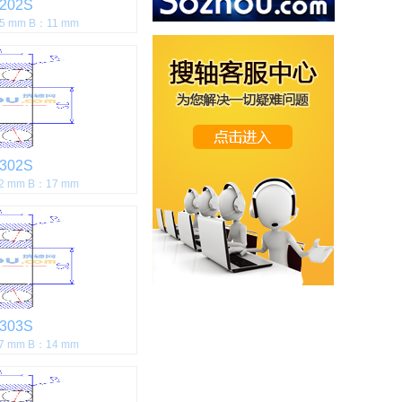
202S
5 mm B：11 mm
302S
2 mm B：17 mm
303S
7 mm B：14 mm