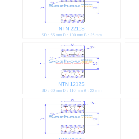
NTN 2211S
SD：55 mm D：100 mm B：25 mm
NTN 1212S
SD：60 mm D：110 mm B：22 mm