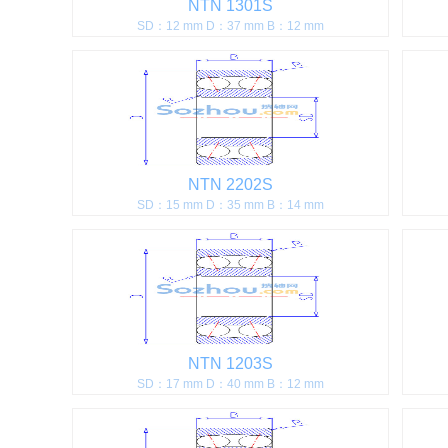
NTN 1301S
SD：12 mm D：37 mm B：12 mm
NTN 2202S
SD：15 mm D：35 mm B：14 mm
NTN 1203S
SD：17 mm D：40 mm B：12 mm