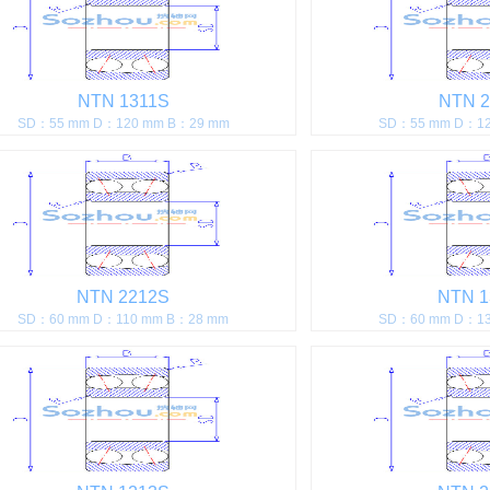
NTN 1311S
NTN 2
SD：55 mm D：120 mm B：29 mm
SD：55 mm D：12
NTN 2212S
NTN 1
SD：60 mm D：110 mm B：28 mm
SD：60 mm D：13