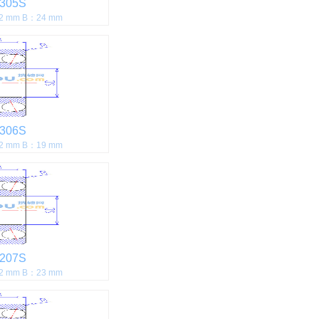
305S
2 mm B：24 mm
306S
2 mm B：19 mm
207S
2 mm B：23 mm