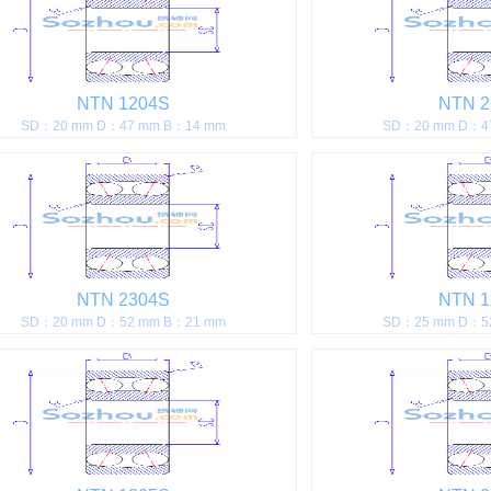
NTN 1204S
NTN 2
SD：20 mm D：47 mm B：14 mm
SD：20 mm D：4
NTN 2304S
NTN 1
SD：20 mm D：52 mm B：21 mm
SD：25 mm D：5