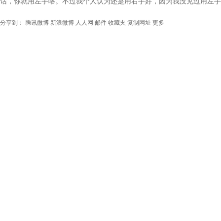
话，你就用左手咯。不过我个人认为还是用右手好，因为我没见过用左手
分享到：
腾讯微博
新浪微博
人人网
邮件
收藏夹
复制网址
更多