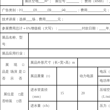
展区空地
m
；
展位号
:
； 费用（
RMB
）：
广告类别：⑴
⑵
⑶
⑷
；费用
元
技术讲座：选择
场，费用
元；
参展费用总计＋
6%
增值税（大写）：
付款日期：
年
展品名称、型
号
:
展品应用行业：
展品外形尺寸（长×宽×高）
m
展
现
□
品是
场演
是 □
电压
展品重量（
t
）
动力
电源
否
示
否
电功
进水管直径
压缩
15
20
展位是
□是
（
mm
）
（
L/m
否特装
□否
进水量（
t/h
）
压力