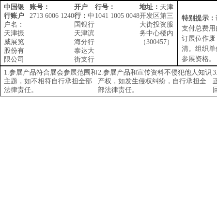
中国银
账号：
开户
行号：
地址：
天津
行账户
2713 6006 1240
行：
中
1041 1005 0048
开发区第三
特别提示：
户名：
国银行
大街投资服
支付总费用
天津振
天津滨
务中心楼内
订展位作废
威展览
海分行
（
300457
）
清。组织单
股份有
泰达大
参展资格。
限公司
街支行
1.
参展产品符合展会参展范围和
2.
参展产品和宣传资料不侵犯他人知识
3
主题，如不相符自行承担全部
产权，如发生侵权纠纷，自行承担全
法律责任。
部法律责任。