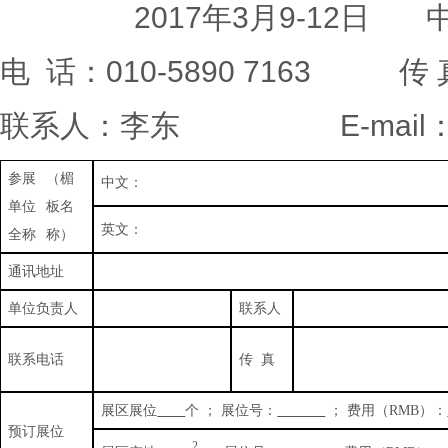
2017年
3
月
9-12
日
电
话：
010-5890 7163
传
联系人：李东
E-mail
参展
（楣
中文：
单位
板名
英文：
全称
称）
通讯地址
单位负责人
联系人
联系电话
传
真
展区展位
个 ； 展位号：
； 费用（
RMB
）：
预订展位
2