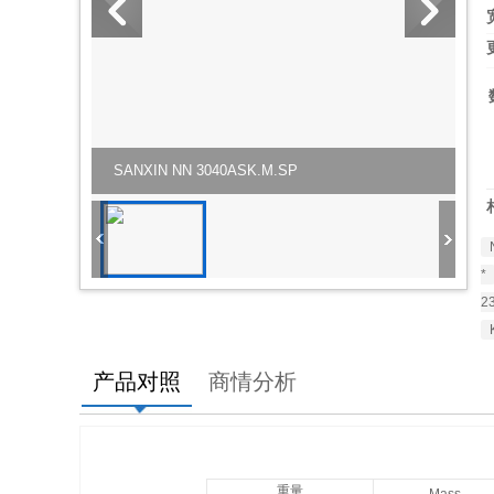
SANXIN NN 3040ASK.M.SP
*
2
产品对照
商情分析
重量