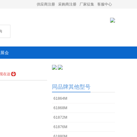
供应商注册
采购商注册
厂家征集
客服中心
购
承展会
现在这
同品牌其他型号
61864M
61868M
61872M
61876M
61880M