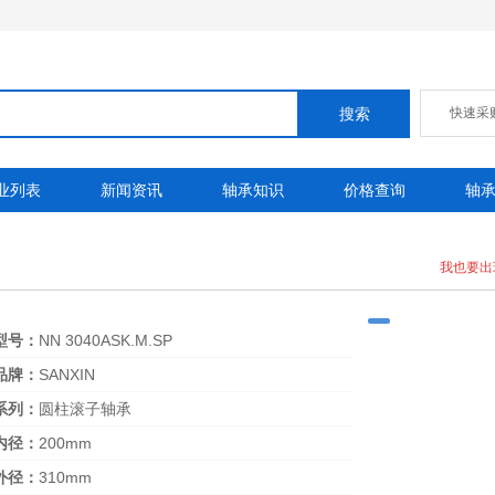
快速采
业列表
新闻资讯
轴承知识
价格查询
轴
我也要出
型号：
NN 3040ASK.M.SP
品牌：
SANXIN
系列：
圆柱滚子轴承
内径：
200mm
外径：
310mm