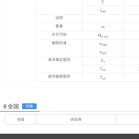
C
r
min
说明
重量
m
许可力矩
M
d zul
极限转速
n
GW
n
GA
基本额定载荷
C
r
C
0r
疲劳极限载荷
C
ur
全国
切换
等级
供应商