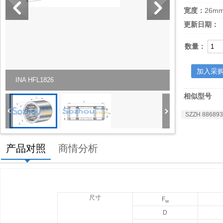
宽度：
26m
更新日期：
数量：
加入采
INA HFL1826
相似型号
SZZH 88689
产品对照
商情分析
尺寸
F
w
D