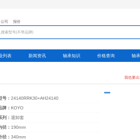
公司
报价
业列表
新闻资讯
轴承知识
价格查询
轴
我也要出
型号：
24140RRK30+AH24140
品牌：
KOYO
系列：
退卸套
内径：
190mm
外径：
340mm