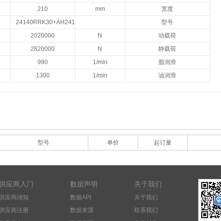
210
mm
宽度
24140RRK30+AH24140
型号
2020000
N
动载荷
2820000
N
静载荷
990
1/min
脂润滑
1300
1/min
油润滑
型号
单价
起订量
供应商入门
数据声明
关于我们
供应商须知
数据API
关于我们
供应商注册
数据来源
联系我们