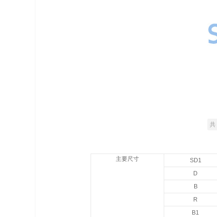
共 
主要尺寸
SD1
D
B
R
B1