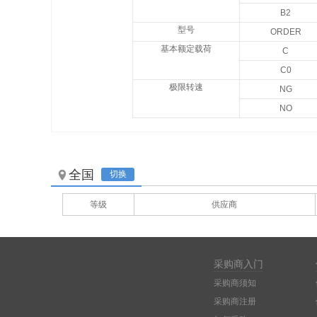
B2
型号
ORDER
基本额定载荷
C
C0
极限转速
NG
NO
全国
切换
等级
供应商
采购商入门
采购商须知
采购商注册