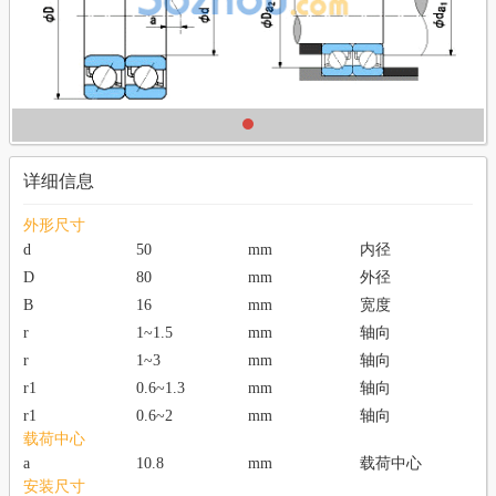
详细信息
外形尺寸
d
50
mm
内径
D
80
mm
外径
B
16
mm
宽度
r
1~1.5
mm
轴向
r
1~3
mm
轴向
r1
0.6~1.3
mm
轴向
r1
0.6~2
mm
轴向
载荷中心
a
10.8
mm
载荷中心
安装尺寸