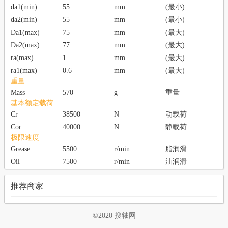
da1(min)
55
mm
(最小)
da2(min)
55
mm
(最小)
Da1(max)
75
mm
(最大)
Da2(max)
77
mm
(最大)
ra(max)
1
mm
(最大)
ra1(max)
0.6
mm
(最大)
重量
Mass
570
g
重量
基本额定载荷
Cr
38500
N
动载荷
Cor
40000
N
静载荷
极限速度
Grease
5500
r/min
脂润滑
Oil
7500
r/min
油润滑
0
推荐商家
©2020 搜轴网