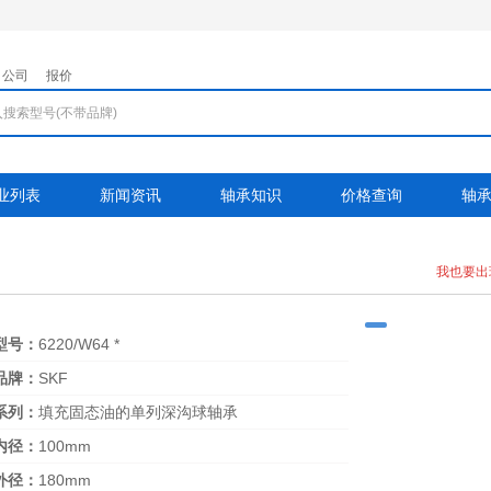
公司
报价
业列表
新闻资讯
轴承知识
价格查询
轴
我也要出
型号：
6220/W64 *
品牌：
SKF
系列：
填充固态油的单列深沟球轴承
内径：
100mm
外径：
180mm