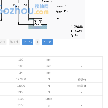
2 张
第 1 张
上一张
1
下一张
100
mm
-
180
mm
-
34
mm
-
127000
N
动载荷
93000
N
静载荷
3350
N
-
2100
r/min
-
3150
g
-