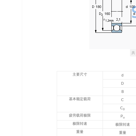
共 
主要尺寸
d
D
B
基本额定载荷
C
C
0
疲劳载荷极限
P
u
极限转速
极限转速
重量
重量