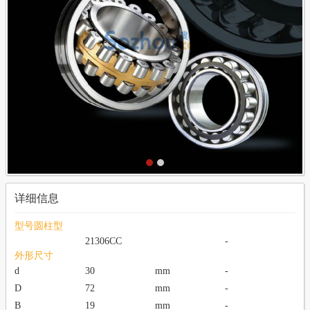
详细信息
型号圆柱型
21306CC
-
外形尺寸
d
30
mm
-
D
72
mm
-
B
19
mm
-