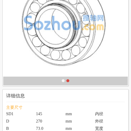
详细信息
主要尺寸
SD1
145
mm
内径
D
270
mm
外径
B
73.0
mm
宽度