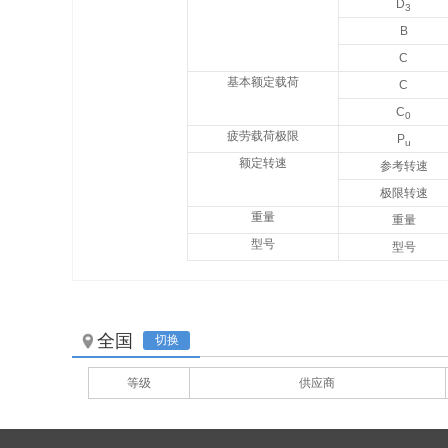
D
3
B
SKF W 638/4-2ZR
C
基本额定载荷
C
C
0
疲劳载荷极限
P
u
额定转速
参考转速
极限转速
重量
重量
型号
型号
全国
切换
等级
供应商