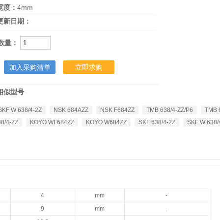
宽度：
4mm
更新日期：
数量：
加入采购清单
立即求购
相似型号
SKF W 638/4-2Z
NSK 684AZZ
NSK F684ZZ
TMB 638/4-ZZ/P6
TMB 
38/4-ZZ
KOYO WF684ZZ
KOYO W684ZZ
SKF 638/4-2Z
SKF W 638/
4
mm
-
9
mm
-