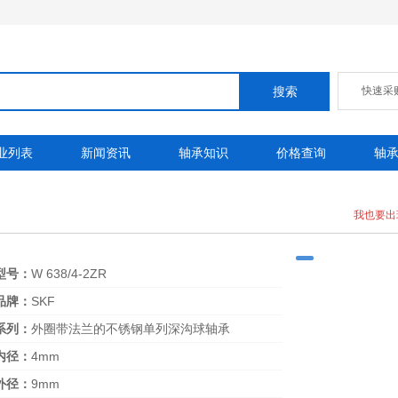
快速采
业列表
新闻资讯
轴承知识
价格查询
轴
我也要出
型号：
W 638/4-2ZR
品牌：
SKF
系列：
外圈带法兰的不锈钢单列深沟球轴承
内径：
4mm
外径：
9mm