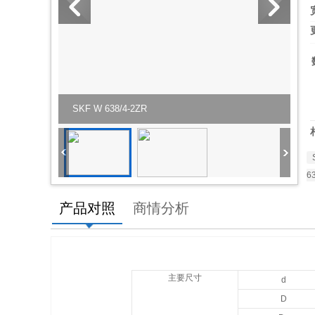
SKF W 638/4-2ZR
6
产品对照
商情分析
主要尺寸
d
D