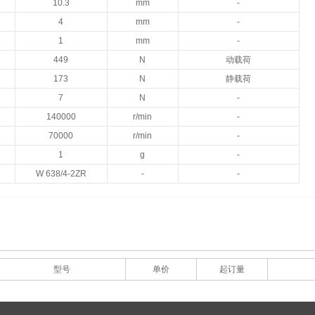
10.3
mm
-
4
mm
-
1
mm
-
449
N
动载荷
173
N
静载荷
7
N
-
140000
r/min
-
70000
r/min
-
1
g
-
W 638/4-2ZR
-
-
型号
单价
起订量