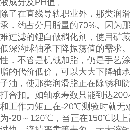
液成分及PH值。
除了在直线导轨职业外，那类润
承，约占分用脂量的70%。因为
难过滤的锂白做稠化剂，使用矿
低深沟球轴承下降振荡值的需求
性，不管是机械加脂，仍是手艺
脂的代价低价，可以大大下降轴
子油，使那类润滑脂正在除锈和
打合扣。如轴承寿数只能到达20
和工作力矩正在-20℃测验时就
为-20～120℃，当正在150℃
过快，流掉严肃等表象，大大缩