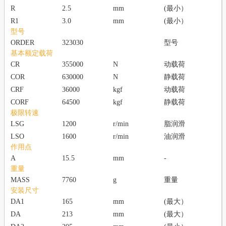
R
2.5
mm
(最小）
R1
3.0
mm
(最小）
型号
ORDER
323030
型号
基本额定载荷
CR
355000
N
动载荷
COR
630000
N
静载荷
CRF
36000
kgf
动载荷
CORF
64500
kgf
静载荷
极限转速
LSG
1200
r/min
脂润滑
LSO
1600
r/min
油润滑
作用点
A
15.5
mm
-
重量
MASS
7760
g
重量
安装尺寸
DA1
165
mm
(最大）
DA
213
mm
(最大）