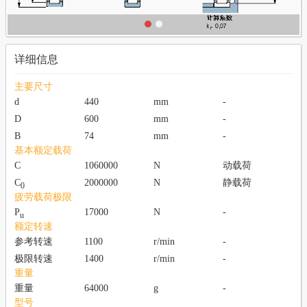
详细信息
主要尺寸
d
440
mm
-
D
600
mm
-
B
74
mm
-
基本额定载荷
C
1060000
N
动载荷
C
2000000
N
静载荷
0
疲劳载荷极限
P
17000
N
-
u
额定转速
参考转速
1100
r/min
-
极限转速
1400
r/min
-
重量
重量
64000
g
-
型号