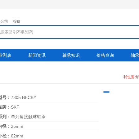
公司
报价
业列表
新闻资讯
轴承知识
价格查询
轴
我也要出
型号：
7305 BECBY
品牌：
SKF
系列：
单列角接触球轴承
内径：
25mm
外径：
62mm