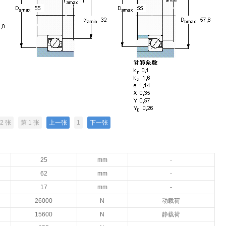
2 张
第 1 张
上一张
1
下一张
25
mm
-
62
mm
-
17
mm
-
26000
N
动载荷
15600
N
静载荷