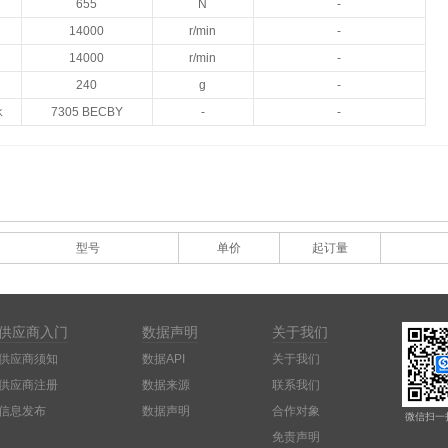
655
N
-
14000
r/min
-
14000
r/min
-
240
g
-
承
7305 BECBY
-
-
型号
单价
起订量
供应商入门
数据声明
关于我们
供应商须知
数据API
关于我们
供应商注册
数据来源
联系我们
信息发布
数据声明
合作对象
微信扫一
免责声明