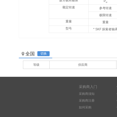
疲劳载荷极限
P
u
额定转速
参考转速
极限转速
重量
重量
型号
* SKF 探索者轴
全国
切换
等级
供应商
采购商入门
采购商须知
采购商注册
如何采购