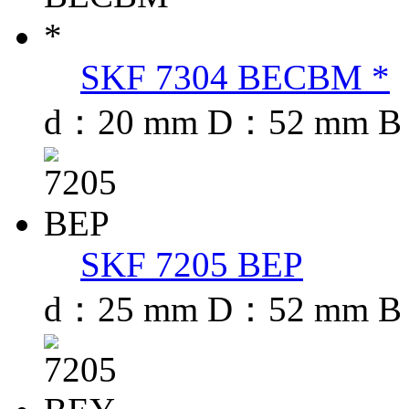
SKF 7304 BECBM *
d：20 mm D：52 mm B
SKF 7205 BEP
d：25 mm D：52 mm B