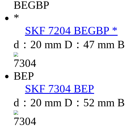
SKF 7204 BEGBP *
d：20 mm D：47 mm B
SKF 7304 BEP
d：20 mm D：52 mm B