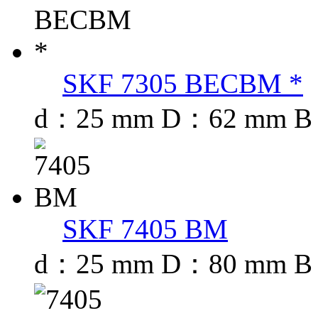
SKF 7305 BECBM *
d：25 mm D：62 mm B
SKF 7405 BM
d：25 mm D：80 mm B