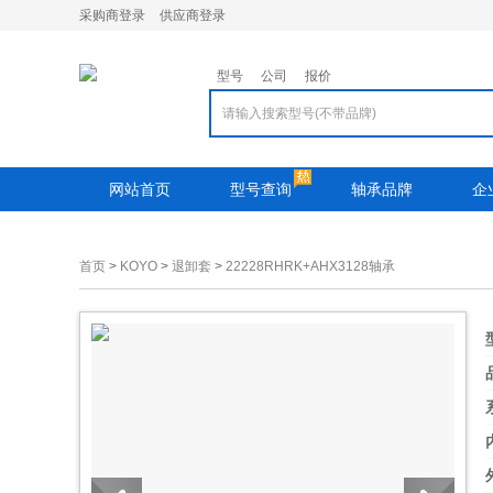
采购商登录
供应商登录
型号
公司
报价
网站首页
型号查询
轴承品牌
企
首页
>
KOYO
>
退卸套
>
22228RHRK+AHX3128轴承