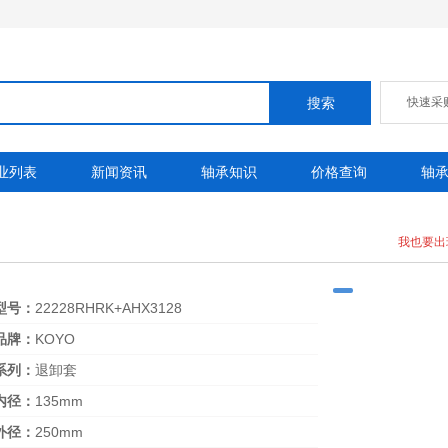
快速采
业列表
新闻资讯
轴承知识
价格查询
轴
我也要出
型号：
22228RHRK+AHX3128
品牌：
KOYO
系列：
退卸套
内径：
135mm
外径：
250mm