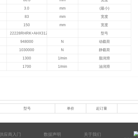
68.0
mm
宽度
3.0
mm
(最小)
83
mm
宽度
150
mm
宽度
22228RHRK+AHX3128
型号
948000
N
动载荷
1030000
N
静载荷
1300
1/min
脂润滑
1700
1/min
油润滑
型号
单价
起订量
供应商入门
数据声明
关于我们