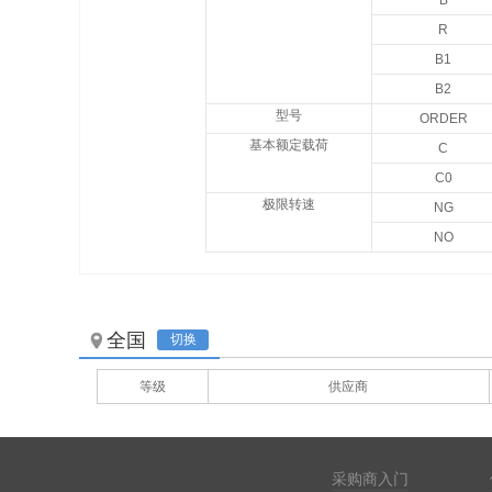
B
R
KOYO 22228RHRK+AHX3128
B1
B2
型号
ORDER
基本额定载荷
C
C0
极限转速
NG
NO
全国
切换
等级
供应商
采购商入门