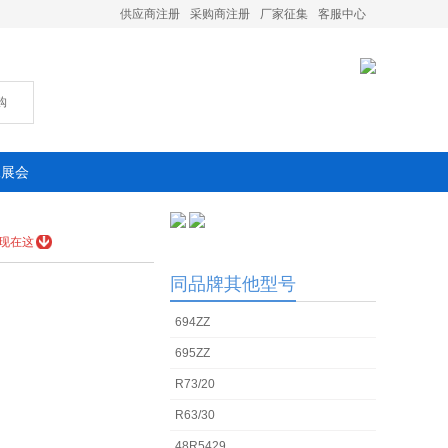
供应商注册
采购商注册
厂家征集
客服中心
购
承展会
现在这
同品牌其他型号
694ZZ
695ZZ
R73/20
R63/30
48R5429