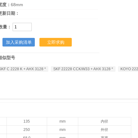
宽度：
68mm
更新日期：
数量：
加入采购清单
立即求购
相似型号
SKF C 2228 K + AHX 3128 *
SKF 22228 CCK/W33 + AHX 3128 *
KOYO 22
135
mm
内径
250
mm
外径